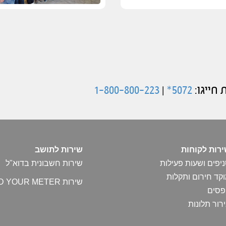
חייגו:
5072*
|
1-800-800-223
רות לקוחות
שירות לתושב
יפים ושעות פעילות
שירות חשבונית בדוא"ל
קד חירום ותקלות
שירות READ YOUR METER
פסים
רור תלונות