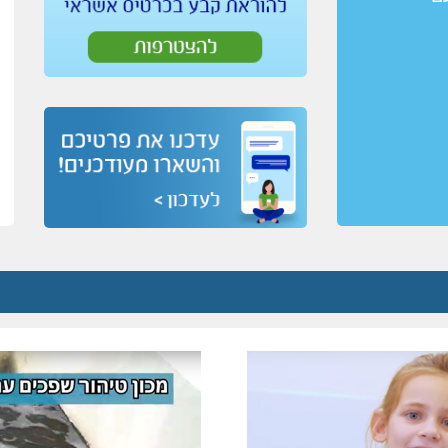
הגשות לקבלת תעודת גמר עבודה (טופס 4)
ותוכניות
 >
יש לשלוח כקבצי PDF בלבד למייל:
eng@mayanot-h.co.il
ון >
י >
תוכניות מודפסות לא תתקבלנה.
קב >
5072*
: