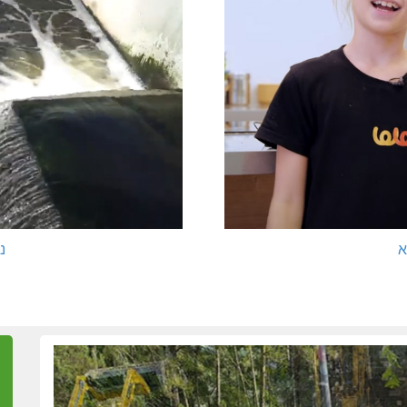
א
נ
ביוב ברחוב הגפן בטבעון