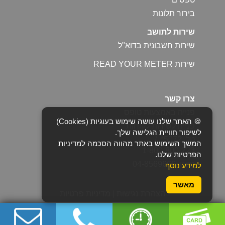
בירור תלונות
שירות לתושב
שירות חשבונית בדוא"ל
שירות READ YOUR METER
צרו קשר
פנייה באמצעות טופס
🍪 האתר שלנו עושה שימוש בעוגיות (Cookies)
פנייה לשירות לקוחות
לשיפור חוויית הגלישה שלך.
טל. 5072* /
המשך השימוש באתר מהווה הסכמה למדיניות
1-800-800-223
הפרטיות שלנו.
פקס. 04-8569666
למידע נוסף
מאשר
הצהרת נגישות
|
מדיניות פרטיות