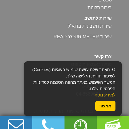
בירור תלונות
שירות לתושב
שירות חשבונית בדוא"ל
שירות READ YOUR METER
צרו קשר
פנייה באמצעות טופס
🍪 האתר שלנו עושה שימוש בעוגיות (Cookies)
פנייה לשירות לקוחות
לשיפור חוויית הגלישה שלך.
טל. 5072* /
המשך השימוש באתר מהווה הסכמה למדיניות
1-800-800-223
הפרטיות שלנו.
פקס. 04-8569666
למידע נוסף
מאשר
הצהרת נגישות
|
מדיניות פרטיות