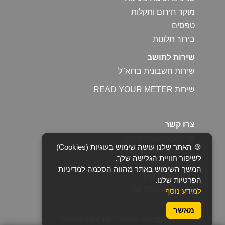
מוקד חירום ותקלות
טפסים
בירור תלונות
שירות לתושב
שירות חשבונית בדוא"ל
שירות READ YOUR METER
צרו קשר
פנייה באמצעות טופס
🍪 האתר שלנו עושה שימוש בעוגיות (Cookies)
פנייה לשירות לקוחות
לשיפור חוויית הגלישה שלך.
טל. 5072* /
המשך השימוש באתר מהווה הסכמה למדיניות
1-800-800-223
הפרטיות שלנו.
פקס. 04-8569666
למידע נוסף
מאשר
הצהרת נגישות
|
מדיניות פרטיות