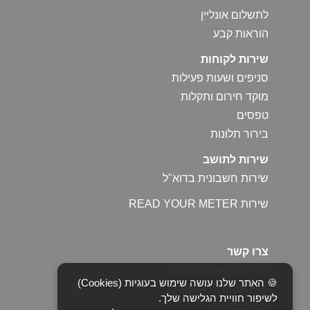
לתשלום אונליין
הוראות קבע
שירות לקוחות
סניפים ושעות פעילות
מוקד חירום ותקלות
טפסים
בירור תלונות
שירות לתושב
שירות חשבונית בדוא"ל
שירות READ YOUR METER
צרו קשר
פנייה באמצעות טופס
🍪 האתר שלנו עושה שימוש בעוגיות (Cookies)
פנייה לשירות לקוחות
לשיפור חוויית הגלישה שלך.
טל. 5072* /