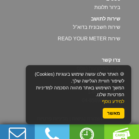
בירור תלונות
שירות לתושב
שירות חשבונית בדוא"ל
שירות READ YOUR METER
צרו קשר
פנייה באמצעות טופס
🍪 האתר שלנו עושה שימוש בעוגיות (Cookies)
פנייה לשירות לקוחות
לשיפור חוויית הגלישה שלך.
טל. 5072* /
המשך השימוש באתר מהווה הסכמה למדיניות
1-800-800-223
הפרטיות שלנו.
פקס. 04-8569666
למידע נוסף
מאשר
הצהרת נגישות
|
מדיניות פרטיות