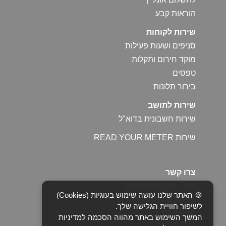
הוראות קבע
שירות לקוחות
סניפים ושעות פעילות
מוקד חירום ותקלות
טפסים
בירור תלונות
שירות לתושב
שירות חשבונית בדוא"ל
שירות READ YOUR METER
צרו קשר
פנייה באמצעות טופס
🍪 האתר שלנו עושה שימוש בעוגיות (Cookies)
פנייה לשירות לקוחות
לשיפור חוויית הגלישה שלך.
טל. 5072* /
המשך השימוש באתר מהווה הסכמה למדיניות
1-800-800-223